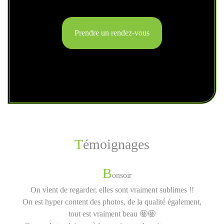
Prendre un rendez-vous
Témoignages
B
onsoir
On vient de regarder, elles sont vraiment sublimes !!
On est hyper content des photos, de la qualité également,
tout est vraiment beau 🤩🤩